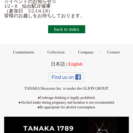
☆イベントのお知らせ☆
1/2～8 仙台駅2F催事
（参加日 1/2.1/4.1/6）
皆様のお越しをお待ちしております。
back to index
Commitment
Collection
Company
Contact
日本語
|
English
TANAKA Shuzoten Inc. is under the
GLION GROUP.
●Underage drinking is legally prohibited.
●Alcohol intake during pregnancy and lactation is not recommended.
●Be appropriate for alcohol consumption.