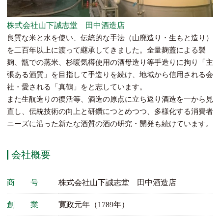
株式会社山下誠志堂 田中酒造店
良質な米と水を使い、伝統的な手法（山廃造り・生もと造り）
を二百年以上に渡って継承してきました。全量麹蓋による製
麹、甑での蒸米、杉暖気樽使用の酒母造り等手造りに拘り「主
張ある酒質」を目指して手造りを続け、地域から信用される会
社・愛される「真鶴」をと志しています。
また生酛造りの復活等、酒造の原点に立ち返り酒造を一から見
直し、伝統技術の向上と研鑽につとめつつ、多様化する消費者
ニーズに沿った新たな酒質の酒の研究・開発も続けています。
会社概要
商 号
株式会社山下誠志堂 田中酒造店
創 業
寛政元年（1789年）